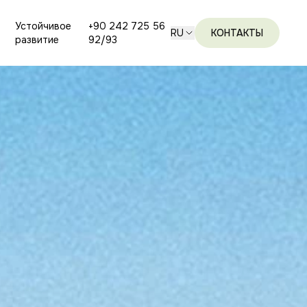
Устойчивое
+90 242 725 56
RU
КОНТАКТЫ
развитие
92/93