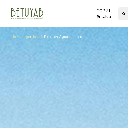
COP 31
Ко
Antalya
Homepage
Hotels
Papillon Ayscha Hotel