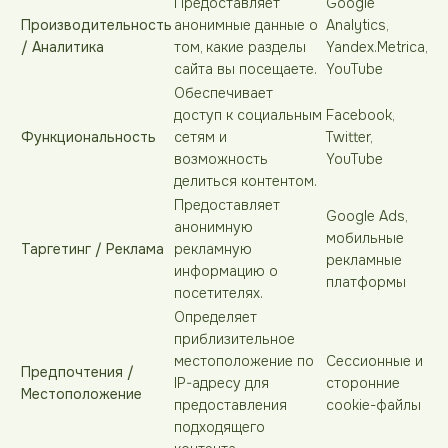
Предоставляет
Google
Производительность
анонимные данные о
Analytics,
/ Аналитика
том, какие разделы
Yandex.Metrica,
сайта вы посещаете.
YouTube
Обеспечивает
доступ к социальным
Facebook,
Функциональность
сетям и
Twitter,
возможность
YouTube
делиться контентом.
Предоставляет
Google Ads,
анонимную
мобильные
Таргетинг / Реклама
рекламную
рекламные
информацию о
платформы
посетителях.
Определяет
приблизительное
местоположение по
Сессионные и
Предпочтения /
IP-адресу для
сторонние
Местоположение
предоставления
cookie-файлы
подходящего