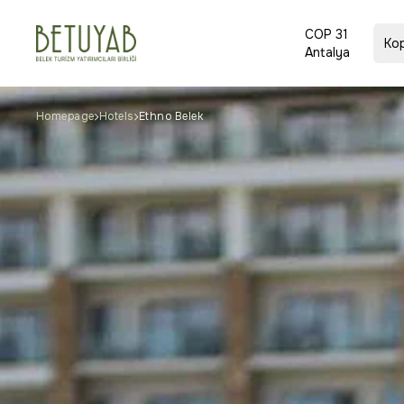
COP 31
Ко
Antalya
Homepage
Hotels
Ethno Belek