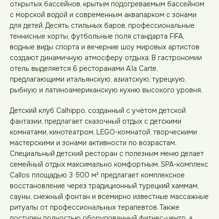
открытых бассейнов, крытым подогреваемым бассейном
с морской водой и современным аквапарком с зонами
для детей. Десять стильных баров, профессиональные
теннисные корты, футбольные поля стандарта FIFA,
водные виды спорта и вечерние шоу мировых артистов
создают динамичную атмосферу отдыха. В гастрономии
отель выделяется 6 ресторанами A’la Carte,
предлагающими итальянскую, азиатскую, турецкую,
рыбную и латиноамериканскую кухню высокого уровня.
Детский клуб Calhippo, созданный с учётом детской
фантазии, предлагает сказочный отдых с детскими
комнатами, кинотеатром, LEGO-комнатой, творческими
мастерскими и зонами активности по возрастам.
Специальный детский ресторан с полезным меню делает
семейный отдых максимально комфортным. SPA-комплекс
Callos площадью 3 500 м² предлагает комплексное
восстановление через традиционный турецкий хаммам,
сауны, снежный фонтан и всемирно известные массажные
ритуалы от профессиональных терапевтов. Также
доступен полностью оборудованный фитнес-центр, а