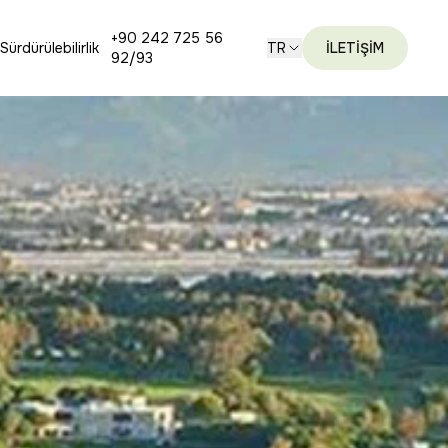
+90 242 725 56
Sürdürülebilirlik
TR
İLETİŞİM
92/93