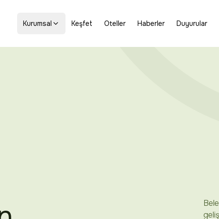
Kurumsal
Keşfet
Oteller
Haberler
Duyurular
Bele
n
geli