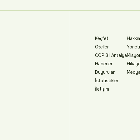
Keşfet
Hakkı
Oteller
Yöneti
COP 31 Antalya
Misyo
Haberler
Hikay
Duyurular
Medya 
İstatistikler
İletişim