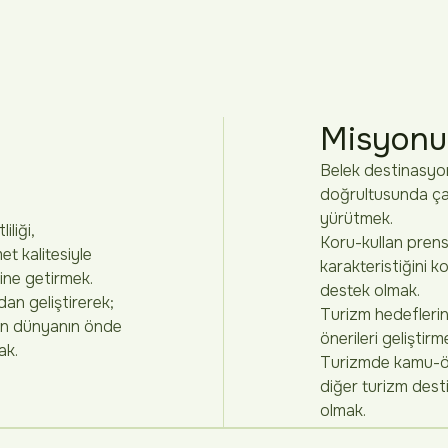
Misyon
Belek destinasyo
doğrultusunda çal
yürütmek.
iliği,
Koru-kullan pren
et kalitesiyle
karakteristiğini 
line getirmek.
destek olmak.
ndan geliştirerek;
Turizm hedefleri
ndan dünyanın önde
önerileri geliştir
ak.
Turizmde kamu-öze
diğer turizm desti
olmak.