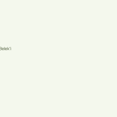
k
Belek’i