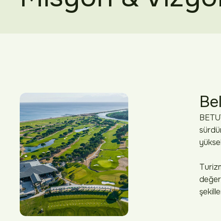
Be
BETUY
sürdür
yüksel
Turizm
değer
şekill