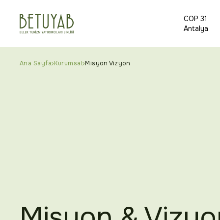
COP 31
Antalya
Ana Sayfa
Kurumsal
Misyon Vizyon
Misyon & Vizyo