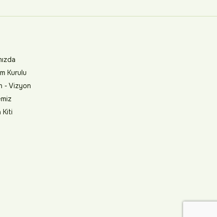
mızda
m Kurulu
n - Vizyon
emiz
Kiti