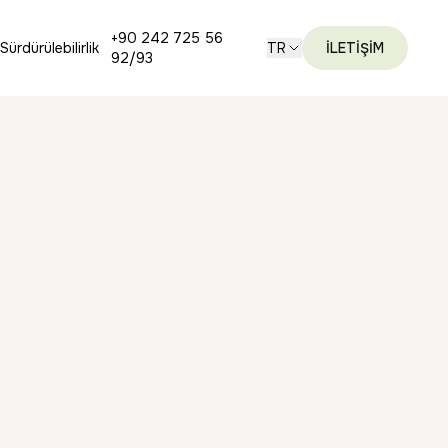
+90 242 725 56
Sürdürülebilirlik
TR
İLETİŞİM
92/93