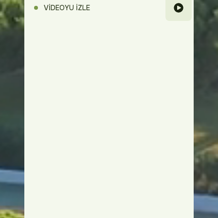
VİDEOYU İZLE
Beleği Keşfet