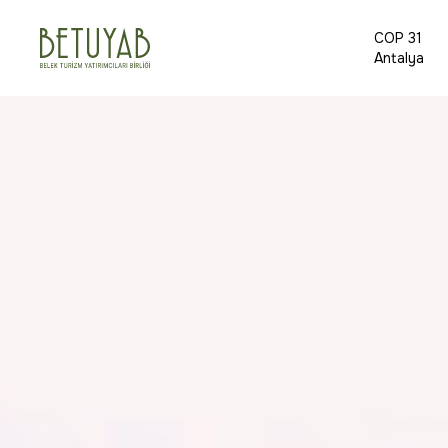
COP 31
Antalya