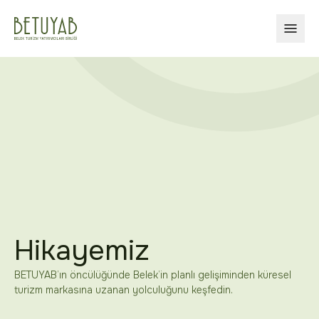
MENÜ
Hikayemiz
BETUYAB’ın öncülüğünde Belek’in planlı gelişiminden küresel
turizm markasına uzanan yolculuğunu keşfedin.