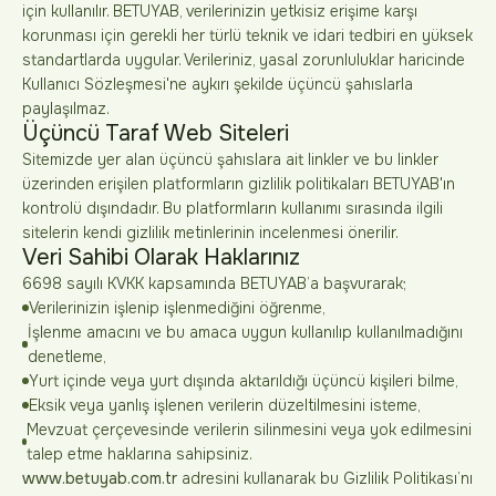
için kullanılır. BETUYAB, verilerinizin yetkisiz erişime karşı
korunması için gerekli her türlü teknik ve idari tedbiri en yüksek
standartlarda uygular. Verileriniz, yasal zorunluluklar haricinde
Kullanıcı Sözleşmesi'ne aykırı şekilde üçüncü şahıslarla
paylaşılmaz.
Üçüncü Taraf Web Siteleri
Sitemizde yer alan üçüncü şahıslara ait linkler ve bu linkler
üzerinden erişilen platformların gizlilik politikaları BETUYAB'ın
kontrolü dışındadır. Bu platformların kullanımı sırasında ilgili
sitelerin kendi gizlilik metinlerinin incelenmesi önerilir.
Veri Sahibi Olarak Haklarınız
6698 sayılı KVKK kapsamında BETUYAB’a başvurarak;
Verilerinizin işlenip işlenmediğini öğrenme,
İşlenme amacını ve bu amaca uygun kullanılıp kullanılmadığını
denetleme,
Yurt içinde veya yurt dışında aktarıldığı üçüncü kişileri bilme,
Eksik veya yanlış işlenen verilerin düzeltilmesini isteme,
Mevzuat çerçevesinde verilerin silinmesini veya yok edilmesini
talep etme haklarına sahipsiniz.
www.betuyab.com.tr
adresini kullanarak bu Gizlilik Politikası’nı