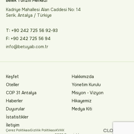
Belek Turizm Merkezi
Kadriye Mahallesi Alan Caddesi No: 14
Serik, Antalya / Türkiye
T: +90 242 725 56 92-93
F: +90 242 725 56 94
info@betuyab.com.tr
Keşfet
Hakkımızda
Oteller
Yönetim Kurulu
COP 31 Antalya
Misyon - Vizyon
Haberler
Hikayemiz
Duyurular
Medya Kiti
İstatistikler
İletişim
Çerez Politikası
Gizlilik Politikası
KVKK