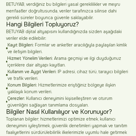
BETUYAB, verdiğiniz bu bilgileri yasal gereklilikler ve meşru
menfaatler doğrultusunda, veriler tarafınızca silinse dahi
gerekli süreler boyunca güvenle saklayabilir.
Hangi Bilgileri Topluyoruz?
BETUYAB dijital altyapısını kullandığınızda sizden aşağıdaki
veriler elde edilebilir:
Kayıt Bilgileri:
Formlar ve anketler aracılığıyla paylaşılan kimlik
ve iletişim bilgileri.
Hizmet Yönelim Verileri:
Arama geçmişi ve ilgi duyduğunuz
içeriklere dair altyapı kayıtları.
Kullanım ve Aygıt Verileri:
IP adresi, cihaz türü, tarayıcı bilgileri
ve trafik verileri.
Konum Bilgileri:
Hizmetlerimize eriştiğiniz bölgeye ilişkin
yaklaşık konum verileri.
Çerezler:
Kullanıcı deneyimini kişiselleştiren ve oturum
güvenliğini sağlayan tanımlama dosyaları.
Bilgiler Nasıl Kullanılıyor ve Korunuyor?
Toplanan bilgiler; hizmetlerimizi optimize etmek, kullanıcı
deneyimini iyileştirmek, güvenlik denetimleri yapmak ve tanıtım
faaliyetlerini sürdürülebilirlik ilkelerimizle uyumlu hale getirmek