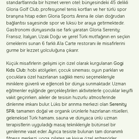
standartlarında bir hizmet veren otel; bünyesindeki 45 delikli
Gloria Golf Club, profesyonel tenis kortları ve her türlü spor
branşına hitap eden Gloria Sports Arena ile olan doğrudan
bağlantısı sayesinde spor ve lüksü bir araya getirmektedir.
Gastronomi dünyasında ise fark yaratan Gloria Serenity;
Fransız, İtalyan, Uzak Doğu ve yerel Türk mutfağının en seçkin
örneklerini sunan 6 farklı A’la Carte restoranı ile misafirlerini
gurme bir lezzet yolculuğuna çıkarır.
Küçük misafirlerin gelişimi için özel olarak kurgulanan
Gogi
Kids Club
; hobi atölyeleri, çocuk sineması, oyun parkları ve
çocuklara özel hazırlanan sağlıklı menü seçenekleriyle
miniklere güvenli ve eğlenceli bir dünya sunmaktadır. Uzman
eğitmenler eşliğinde gerçekleştirilen aktivitelerle çocuklar keyifli
vakit geçirirken, aileler de tesisin huzurlu atmosferinde
dinlenme imkanı bulur. Lüks bir arınma merkezi olan
Serenity
SPA
; tamamen doğal ve organik ürünlerle hazırlanan ritüelleri,
geleneksel Türk hamamı, sauna ve dünyaca ünlü uzman
terapistlerin uyguladığı masaj teknikleriyle bütünsel bir
yenilenme vaat eder. Ayrıca tesiste bulunan tam donanımlı
fitness merkezi, yoga, pilates ve kişiye özel antrenörler