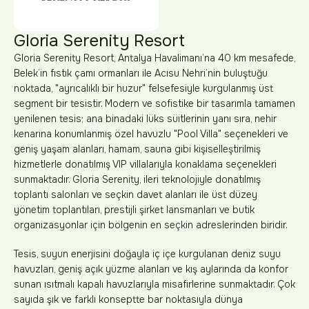
Gloria Serenity Resort
Gloria Serenity Resort, Antalya Havalimanı’na 40 km mesafede,
Belek’in fıstık çamı ormanları ile Acısu Nehri’nin buluştuğu
noktada, "ayrıcalıklı bir huzur" felsefesiyle kurgulanmış üst
segment bir tesistir. Modern ve sofistike bir tasarımla tamamen
yenilenen tesis; ana binadaki lüks süitlerinin yanı sıra, nehir
kenarına konumlanmış özel havuzlu "Pool Villa" seçenekleri ve
geniş yaşam alanları, hamam, sauna gibi kişiselleştirilmiş
hizmetlerle donatılmış VIP villalarıyla konaklama seçenekleri
sunmaktadır. Gloria Serenity, ileri teknolojiyle donatılmış
toplantı salonları ve seçkin davet alanları ile üst düzey
yönetim toplantıları, prestijli şirket lansmanları ve butik
organizasyonlar için bölgenin en seçkin adreslerinden biridir.
Tesis, suyun enerjisini doğayla iç içe kurgulanan deniz suyu
havuzları, geniş açık yüzme alanları ve kış aylarında da konfor
sunan ısıtmalı kapalı havuzlarıyla misafirlerine sunmaktadır. Çok
sayıda şık ve farklı konseptte bar noktasıyla dünya