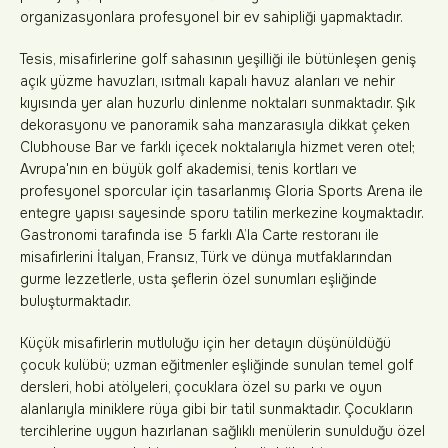
organizasyonlara profesyonel bir ev sahipliği yapmaktadır.
Tesis, misafirlerine golf sahasının yeşilliği ile bütünleşen geniş
açık yüzme havuzları, ısıtmalı kapalı havuz alanları ve nehir
kıyısında yer alan huzurlu dinlenme noktaları sunmaktadır. Şık
dekorasyonu ve panoramik saha manzarasıyla dikkat çeken
Clubhouse Bar ve farklı içecek noktalarıyla hizmet veren otel;
Avrupa'nın en büyük golf akademisi, tenis kortları ve
profesyonel sporcular için tasarlanmış Gloria Sports Arena ile
entegre yapısı sayesinde sporu tatilin merkezine koymaktadır.
Gastronomi tarafında ise 5 farklı A’la Carte restoranı ile
misafirlerini İtalyan, Fransız, Türk ve dünya mutfaklarından
gurme lezzetlerle, usta şeflerin özel sunumları eşliğinde
buluşturmaktadır.
Küçük misafirlerin mutluluğu için her detayın düşünüldüğü
çocuk kulübü; uzman eğitmenler eşliğinde sunulan temel golf
dersleri, hobi atölyeleri, çocuklara özel su parkı ve oyun
alanlarıyla miniklere rüya gibi bir tatil sunmaktadır. Çocukların
tercihlerine uygun hazırlanan sağlıklı menülerin sunulduğu özel