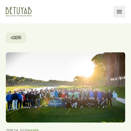
MENÜ
GERİ
TEM 24, 2020
HABER