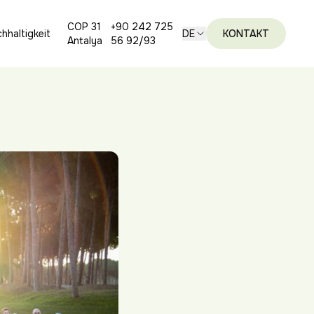
COP 31
+90 242 725
hhaltigkeit
DE
KONTAKT
Antalya
56 92/93