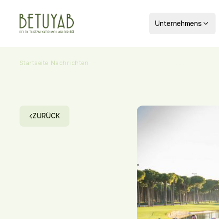
Unternehmens
Startseite
Nachrichten
Regnum Russland Interclub-Golfturnier i
ZURÜCK