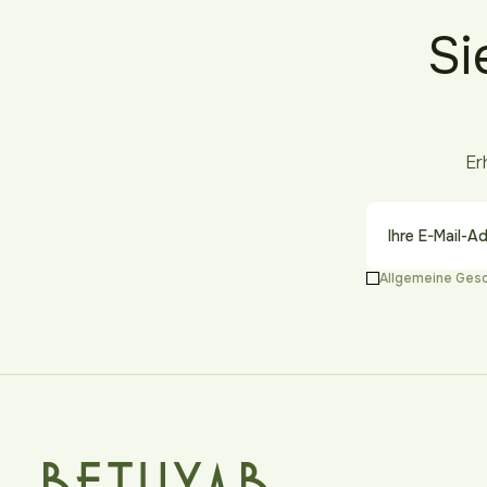
Si
Er
Allgemeine Ges