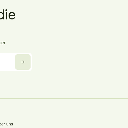
die
der
ber uns