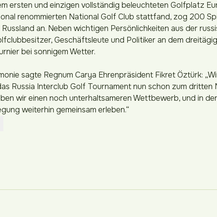
em ersten und einzigen vollständig beleuchteten Golfplatz E
ional renommierten National Golf Club stattfand, zog 200 Spi
 Russland an. Neben wichtigen Persönlichkeiten aus der rus
clubbesitzer, Geschäftsleute und Politiker an dem dreitägigen
rnier bei sonnigem Wetter.
onie sagte Regnum Carya Ehrenpräsident Fikret Öztürk: „Wir
das Russia Interclub Golf Tournament nun schon zum dritten 
leben wir einen noch unterhaltsameren Wettbewerb, und in 
egung weiterhin gemeinsam erleben.“