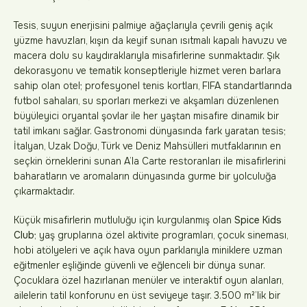
Tesis, suyun enerjisini palmiye ağaçlarıyla çevrili geniş açık
yüzme havuzları, kışın da keyif sunan ısıtmalı kapalı havuzu ve
macera dolu su kaydıraklarıyla misafirlerine sunmaktadır. Şık
dekorasyonu ve tematik konseptleriyle hizmet veren barlara
sahip olan otel; profesyonel tenis kortları, FIFA standartlarında
futbol sahaları, su sporları merkezi ve akşamları düzenlenen
büyüleyici oryantal şovlar ile her yaştan misafire dinamik bir
tatil imkanı sağlar. Gastronomi dünyasında fark yaratan tesis;
İtalyan, Uzak Doğu, Türk ve Deniz Mahsülleri mutfaklarının en
seçkin örneklerini sunan A’la Carte restoranları ile misafirlerini
baharatların ve aromaların dünyasında gurme bir yolculuğa
çıkarmaktadır.
Küçük misafirlerin mutluluğu için kurgulanmış olan
Spice Kids
Club
; yaş gruplarına özel aktivite programları, çocuk sineması,
hobi atölyeleri ve açık hava oyun parklarıyla miniklere uzman
eğitmenler eşliğinde güvenli ve eğlenceli bir dünya sunar.
Çocuklara özel hazırlanan menüler ve interaktif oyun alanları,
ailelerin tatil konforunu en üst seviyeye taşır. 3.500 m²’lik bir