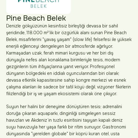
Pine Beach Belek
Denizle gökyüzünün kesintisiz birleştiği devasa bir sahil
şeridinde, 118.000 m²’lik bir özgürlük alanı sunan Pine Beach
Belek, misafirlerini "yavaş yaşam" (slow life) felsefesi ile yüksek
enerjili eğlenceyi dengeleyen bir atmosferde ağırlıyor.
Karmaşadan uzak, ferah mimari kurgusu ve her biri dış
dünyayla nefes alan konaklama birimleriyle tesis, modern
gezginlerin tüm ihtiyaçlarına yanıt veriyor. Profesyonel
dünyanın bölgedeki en iddialı oyuncularından biri olarak;
devasa etkinlik kapasitesine sahip kongre merkezi ve esnek
çalışma alanları ile sadece bir tatil köyü değil, vizyoner fikirlerin
filizlendiği bir iş ve yaşam ekosistemi olarak öne çıkıyor.
Suyun her halini bir deneyime dönüştüren tesis; adrenalini
doruğa çıkaran aquaparkı, dinginliği simgeleyen sessiz
havuzları ve Akdeniz’in tuzlu esintisini taşıyan kapalı deniz
suyu havuzuyla her yaşa farklı bir ritim sunuyor. Gastronomi
dünyasında "yerelden globale" bir köprü kuran otel, usta