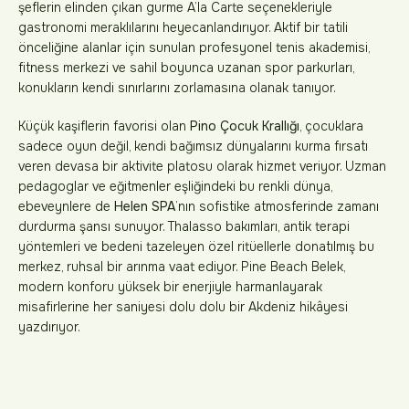
şeflerin elinden çıkan gurme A’la Carte seçenekleriyle
gastronomi meraklılarını heyecanlandırıyor. Aktif bir tatili
önceliğine alanlar için sunulan profesyonel tenis akademisi,
fitness merkezi ve sahil boyunca uzanan spor parkurları,
konukların kendi sınırlarını zorlamasına olanak tanıyor.
Küçük kaşiflerin favorisi olan
Pino Çocuk Krallığı
, çocuklara
sadece oyun değil, kendi bağımsız dünyalarını kurma fırsatı
veren devasa bir aktivite platosu olarak hizmet veriyor. Uzman
pedagoglar ve eğitmenler eşliğindeki bu renkli dünya,
ebeveynlere de
Helen SPA
’nın sofistike atmosferinde zamanı
durdurma şansı sunuyor. Thalasso bakımları, antik terapi
yöntemleri ve bedeni tazeleyen özel ritüellerle donatılmış bu
merkez, ruhsal bir arınma vaat ediyor. Pine Beach Belek,
modern konforu yüksek bir enerjiyle harmanlayarak
misafirlerine her saniyesi dolu dolu bir Akdeniz hikâyesi
yazdırıyor.