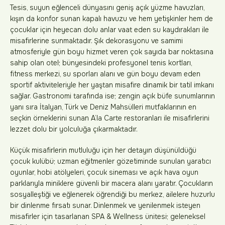
Tesis, suyun eğlenceli dünyasını geniş açık yüzme havuzları,
kışın da konfor sunan kapalı havuzu ve hem yetişkinler hem de
çocuklar için heyecan dolu anlar vaat eden su kaydırakları ile
misafirlerine sunmaktadır. Şık dekorasyonu ve samimi
atmosferiyle gün boyu hizmet veren çok sayıda bar noktasına
sahip olan otel; bünyesindeki profesyonel tenis kortları,
fitness merkezi, su sporları alanı ve gün boyu devam eden
sportif aktiviteleriyle her yaştan misafire dinamik bir tatil imkanı
sağlar. Gastronomi tarafında ise; zengin açık büfe sunumlarının
yanı sıra İtalyan, Türk ve Deniz Mahsülleri mutfaklarının en
seçkin örneklerini sunan A’la Carte restoranları ile misafirlerini
lezzet dolu bir yolculuğa çıkarmaktadır.
Küçük misafirlerin mutluluğu için her detayın düşünüldüğü
çocuk kulübü; uzman eğitmenler gözetiminde sunulan yaratıcı
oyunlar, hobi atölyeleri, çocuk sineması ve açık hava oyun
parklarıyla miniklere güvenli bir macera alanı yaratır. Çocukların
sosyalleştiği ve eğlenerek öğrendiği bu merkez, ailelere huzurlu
bir dinlenme fırsatı sunar. Dinlenmek ve yenilenmek isteyen
misafirler için tasarlanan SPA & Wellness ünitesi; geleneksel