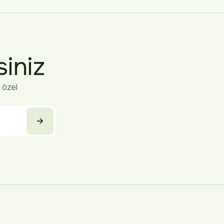
siniz
 özel