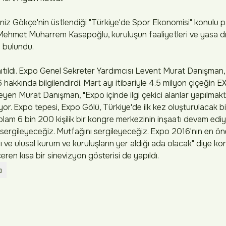
niz Gökçe'nin üstlendiği "Türkiye'de Spor Ekonomisi" konulu
Mehmet Muharrem Kasapoğlu, kuruluşun faaliyetleri ve yasa dı
 bulundu.
tıldı. Expo Genel Sekreter Yardımcısı Levent Murat Danışman
 hakkında bilgilendirdi. Mart ayı itibariyle 4.5 milyon çiçeğin 
eyen Murat Danışman, "Expo içinde ilgi çekici alanlar yapılmakt
. Expo tepesi, Expo Gölü, Türkiye'de ilk kez oluşturulacak biy
plam 6 bin 200 kişilik bir kongre merkezinin inşaatı devam ediy
ni sergileyeceğiz. Mutfağını sergileyeceğiz. Expo 2016'nın en ön
sı ve ulusal kurum ve kuruluşların yer aldığı ada olacak" diye k
çeren kısa bir sinevizyon gösterisi de yapıldı.