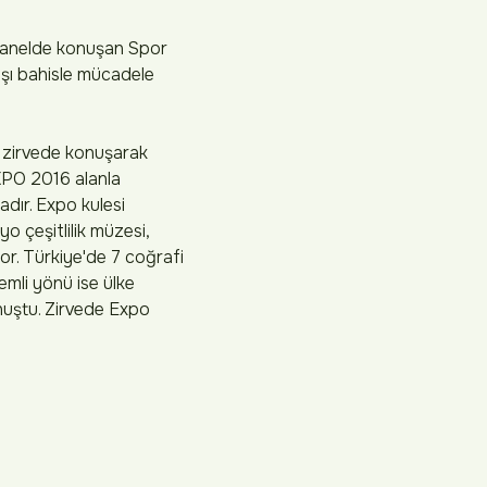
 panelde konuşan Spor
şı bahisle mücadele
, zirvede konuşarak
EXPO 2016 alanla
adır. Expo kulesi
o çeşitlilik müzesi,
or. Türkiye'de 7 coğrafi
emli yönü ise ülke
onuştu. Zirvede Expo