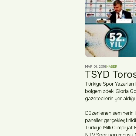
MAR 01, 2016
HABER
TSYD Toros 
Türkiye Spor Yazarları 
bölgemizdeki Gloria Gol
gazetecilerin yer aldığı
Düzenlenen seminerin i
paneller gerçekleştiri
Türkiye Milli Olimpiyat
NTV Spor yorumcusu Me