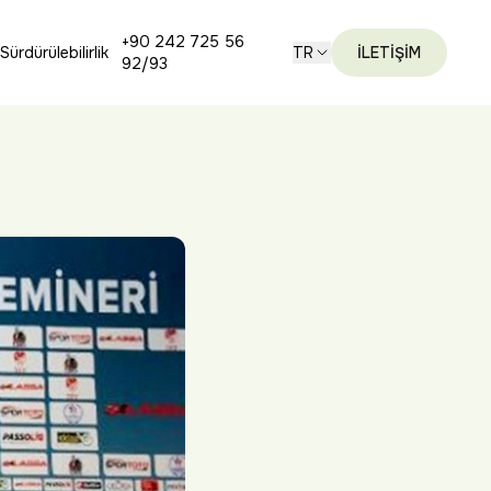
+90 242 725 56
Sürdürülebilirlik
TR
İLETİŞİM
92/93