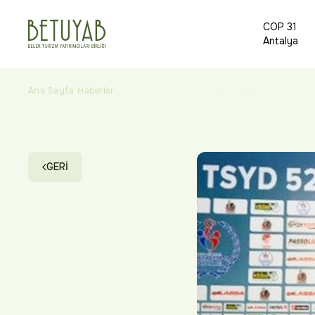
COP 31
Antalya
Ana Sayfa
Haberler
TSYD Toros Zirvesi Belek ‘te Gerçekleşti
GERİ