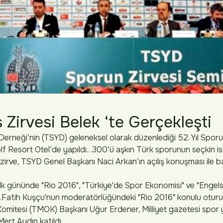
Zirvesi Belek ‘te Gerçekleşti
Derneği’nin (TSYD) geleneksel olarak düzenlediği 52. Yıl Sporun
f Resort Otel’de yapıldı…300’ü aşkın Türk sporunun seçkin isi
 zirve, TSYD Genel Başkanı Naci Arkan’ın açılış konuşması ile ba
lk gününde "Rio 2016", "Türkiye'de Spor Ekonomisi" ve "Engels
ldi.Fatih Kuşçu'nun moderatörlüğündeki "Rio 2016" konulu otu
 Komitesi (TMOK) Başkanı Uğur Erdener, Milliyet gazetesi spor 
rt Aydın katıldı.