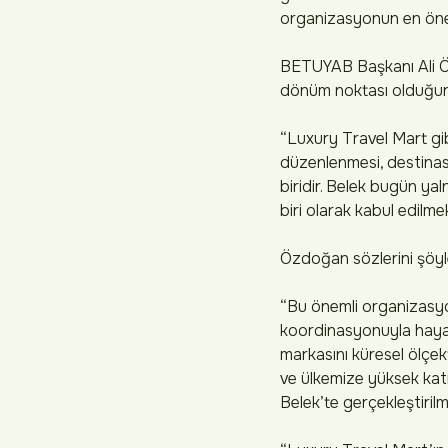
organizasyonun en önem
BETUYAB Başkanı Ali Öz
dönüm noktası olduğunu 
“Luxury Travel Mart gib
düzenlenmesi, destinasy
biridir. Belek bugün ya
biri olarak kabul edilmek
Özdoğan sözlerini şöyl
“Bu önemli organizasyon
koordinasyonuyla haya
markasını küresel ölçek
ve ülkemize yüksek katm
Belek’te gerçekleştirilme