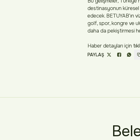
Bu gelişmeler, Türkiye’n
destinasyonun küresel
edecek. BETUYAB’ın viz
golf, spor, kongre ve u
daha da pekiştirmesi h
Haber detayları için
tık
PAYLAŞ
Bele