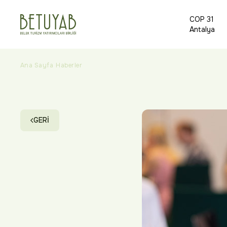
COP 31
Antalya
Ana Sayfa
Haberler
Luxury Travel Mart Türkiye’nin lüks turizm baş
GERİ