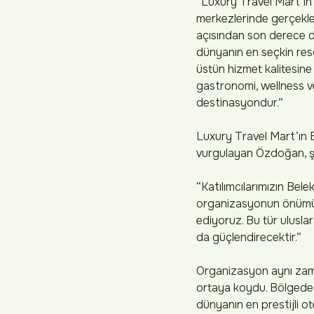
“Luxury Travel Mart’ın
merkezlerinde gerçekle
açısından son derece de
dünyanın en seçkin reso
üstün hizmet kalitesine 
gastronomi, wellness ve 
destinasyondur.”
Luxury Travel Mart’ın B
vurgulayan Özdoğan, ş
“Katılımcılarımızın Bel
organizasyonun önümüzd
ediyoruz. Bu tür ulusla
da güçlendirecektir.”
Organizasyon aynı zama
ortaya koydu. Bölgede fa
dünyanın en prestijli ot