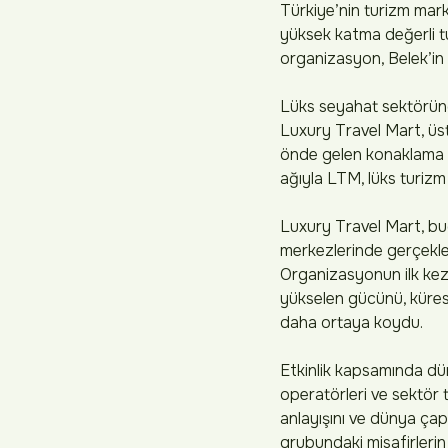
Türkiye’nin turizm mark
yüksek katma değerli tu
organizasyon, Belek’in
Lüks seyahat sektöründe
Luxury Travel Mart, üst
önde gelen konaklama ma
ağıyla LTM, lüks turizm 
Luxury Travel Mart, bu
merkezlerinde gerçekleş
Organizasyonun ilk kez
yükselen gücünü, küres
daha ortaya koydu.
Etkinlik kapsamında dün
operatörleri ve sektör t
anlayışını ve dünya çap
grubundaki misafirlerin