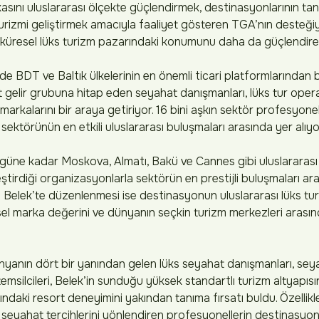
asını uluslararası ölçekte güçlendirmek, destinasyonlarının ta
rizmi geliştirmek amacıyla faaliyet gösteren TGA’nın desteğiyl
 küresel lüks turizm pazarındaki konumunu daha da güçlendiren
 BDT ve Baltık ülkelerinin en önemli ticari platformlarından bi
 gelir grubuna hitap eden seyahat danışmanları, lüks tur oper
rkalarını bir araya getiriyor. 16 bini aşkın sektör profesyone
sektörünün en etkili uluslararası buluşmaları arasında yer alıyo
güne kadar Moskova, Almatı, Bakü ve Cannes gibi uluslararası 
tirdiği organizasyonlarla sektörün en prestijli buluşmaları aras
 Belek’te düzenlenmesi ise destinasyonun uluslararası lüks tu
el marka değerini ve dünyanın seçkin turizm merkezleri arası
yanın dört bir yanından gelen lüks seyahat danışmanları, seyah
emsilcileri, Belek’in sunduğu yüksek standartlı turizm altyapısını
ındaki resort deneyimini yakından tanıma fırsatı buldu. Özellikl
 seyahat tercihlerini yönlendiren profesyonellerin destinasyon