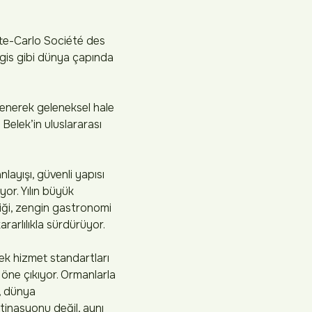
nte-Carlo Société des
gis gibi dünya çapında
lenerek geleneksel hale
, Belek’in uluslararası
layışı, güvenli yapısı
yor. Yılın büyük
rliği, zengin gastronomi
rarlılıkla sürdürüyor.
sek hizmet standartları
 öne çıkıyor. Ormanlarla
i, dünya
stinasyonu değil, aynı