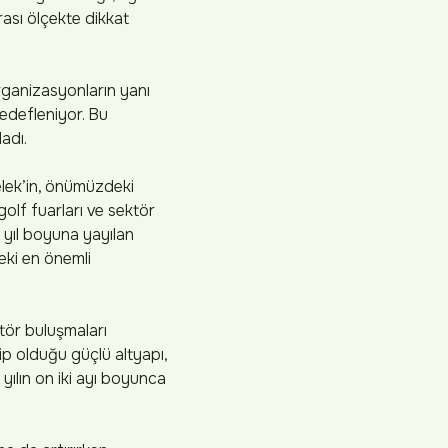
ası ölçekte dikkat
organizasyonların yanı
hedefleniyor. Bu
adı.
elek’in, önümüzdeki
olf fuarları ve sektör
 yıl boyuna yayılan
teki en önemli
ktör buluşmaları
p olduğu güçlü altyapı,
yılın on iki ayı boyunca