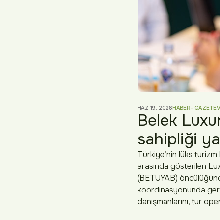
HAZ 19, 2026
HABER- GAZETE
Belek Luxu
sahipliği ya
Türkiye’nin lüks turizm
arasında gösterilen Luxu
(BETUYAB) öncülüğünde v
koordinasyonunda gerçe
danışmanlarını, tur oper