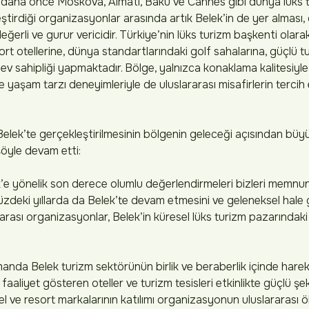
 daha önce Moskova, Almatı, Bakü ve Cannes gibi dünya lüks t
ştirdiği organizasyonlar arasında artık Belek’in de yer almas
ğerli ve gurur vericidir. Türkiye’nin lüks turizm başkenti olar
rt otellerine, dünya standartlarındaki golf sahalarına, güçlü t
ev sahipliği yapmaktadır. Bölge, yalnızca konaklama kalitesiyle 
yaşam tarzı deneyimleriyle de uluslararası misafirlerin tercih 
elek’te gerçekleştirilmesinin bölgenin geleceği açısından büy
öyle devam etti:
ek’e yönelik son derece olumlu değerlendirmeleri bizleri memnun
eki yıllarda da Belek’te devam etmesini ve geleneksel hale 
rarası organizasyonlar, Belek’in küresel lüks turizm pazarında
nda Belek turizm sektörünün birlik ve beraberlik içinde hareke
aliyet gösteren oteller ve turizm tesisleri etkinlikte güçlü şeki
el ve resort markalarının katılımı organizasyonun uluslararası ö