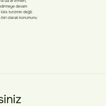
a da artırırken,
endirmeye devam
ks turizmin değil;
en biri olarak konumunu
siniz