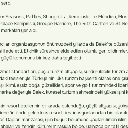
serdi.
Four Seasons, Raffles, Shangri-La, Kempinski, Le Méridien, Mo
Palace Kempinski, Groupe Barrière, The Ritz-Carlton ve St. Re
markaları yer aldı.
mcılar, organizasyonun önümüzdeki yıllarda da Belek’te düzen
i ifade etti. Etkinlik süresince elde edilen olumlu geri bildirimler
 güçlü konumunu bir kez daha teyit etti.
et standartları, güçlü turizm altyapısı, sürdürülebilir turizm an
ki tesisleriyle Türkiye’nin lüks turizm başkenti olarak öne çıkı
li iklimi, eşsiz doğal güzellikleri, spor ve golf turizmindeki lide
marka değeriyle Belek, küresel turizm sahnesindeki yükselişini ka
in resort otellerinin bir arada bulunduğu, güçlü altyapısı, yük
deniz’in önde gelen lüks resort destinasyonlarından biri olarak
ros Dağları manzarası, yılın büyük bölümüne yayılan ılıman iklim
ahaları ve zengin kültürel mirasıyla bölge; yalnızca bir tatil de