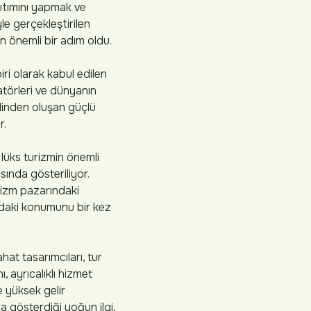
nıtımını yapmak ve
e gerçekleştirilen
 önemli bir adım oldu.
ri olarak kabul edilen
atörleri ve dünyanın
linden oluşan güçlü
r.
lüks turizmin önemli
ında gösteriliyor.
rizm pazarındaki
ndaki konumunu bir kez
at tasarımcıları, tur
, ayrıcalıklı hizmet
e yüksek gelir
a gösterdiği yoğun ilgi,