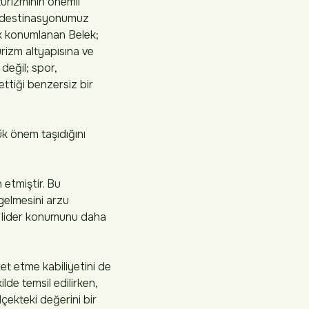
urizminin önemli
ı, destinasyonumuz
ak konumlanan Belek;
urizm altyapısına ve
değil; spor,
ettiği benzersiz bir
ük önem taşıdığını
 etmiştir. Bu
gelmesini arzu
ki lider konumunu daha
t etme kabiliyetini de
lde temsil edilirken,
lçekteki değerini bir