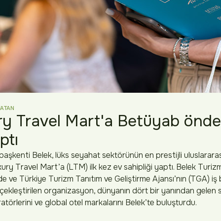
VATAN
ry Travel Mart'a Betüyab önder
ptı
 başkenti Belek, lüks seyahat sektörünün en prestijli uluslarara
ry Travel Mart’a (LTM) ilk kez ev sahipliği yaptı. Belek Turizm Y
e Türkiye Turizm Tanıtım ve Geliştirme Ajansı’nın (TGA) iş bi
kleştirilen organizasyon, dünyanın dört bir yanından gelen 
atörlerini ve global otel markalarını Belek’te buluşturdu.