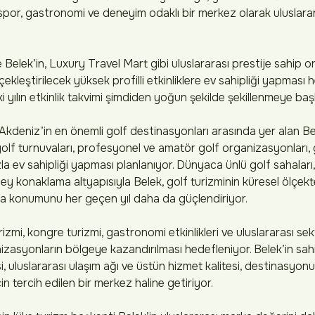
por, gastronomi ve deneyim odaklı bir merkez olarak uluslarar
 Belek’in, Luxury Travel Mart gibi uluslararası prestije sahip 
rçekleştirilecek yüksek profilli etkinliklere ev sahipliği yapması 
ılın etkinlik takvimi şimdiden yoğun şekilde şekillenmeye başl
 Akdeniz’in en önemli golf destinasyonları arasında yer alan B
lf turnuvaları, profesyonel ve amatör golf organizasyonları, g
a ev sahipliği yapması planlanıyor. Dünyaca ünlü golf sahaları,
düzey konaklama altyapısıyla Belek, golf turizminin küresel ölçek
ma konumunu her geçen yıl daha da güçlendiriyor.
zmi, kongre turizmi, gastronomi etkinlikleri ve uluslararası se
asyonların bölgeye kazandırılması hedefleniyor. Belek’in sahi
 uluslararası ulaşım ağı ve üstün hizmet kalitesi, destinasyonu 
için tercih edilen bir merkez haline getiriyor.