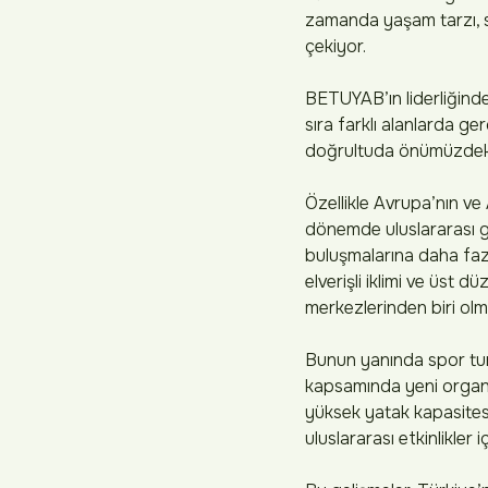
zamanda yaşam tarzı, s
çekiyor.
BETUYAB’ın liderliğinde
sıra farklı alanlarda ge
doğrultuda önümüzdeki y
Özellikle Avrupa’nın ve
dönemde uluslararası go
buluşmalarına daha fazl
elverişli iklimi ve üst 
merkezlerinden biri ol
Bunun yanında spor turi
kapsamında yeni organiz
yüksek yatak kapasitesi,
uluslararası etkinlikler 