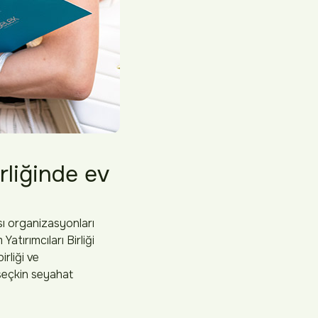
liğinde ev
sı organizasyonları
atırımcıları Birliği
rliği ve
seçkin seyahat