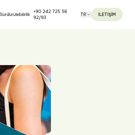
+90 242 725 56
Sürdürülebilirlik
TR
İLETİŞİM
92/93