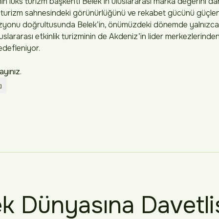
in lüks turizm başkenti Belek’in uluslararası marka değerini dah
 turizm sahnesindeki görünürlüğünü ve rekabet gücünü güçl
yonu doğrultusunda Belek’in, önümüzdeki dönemde yalnızca lü
luslararası etkinlik turizminin de Akdeniz’in lider merkezlerind
edefleniyor.
layınız
.
k Dünyasına Davetli