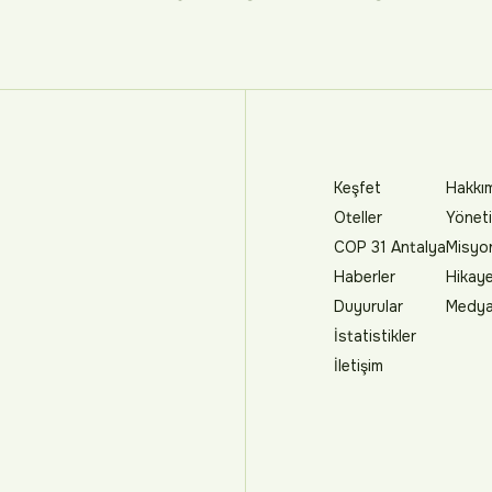
Keşfet
Hakkı
Oteller
Yöneti
COP 31 Antalya
Misyo
Haberler
Hikay
Duyurular
Medya 
İstatistikler
İletişim