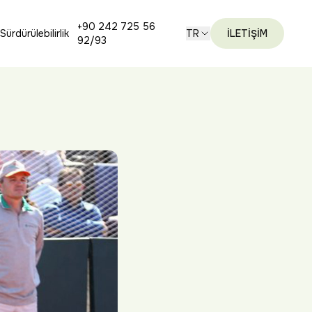
+90 242 725 56
Sürdürülebilirlik
TR
İLETİŞİM
92/93