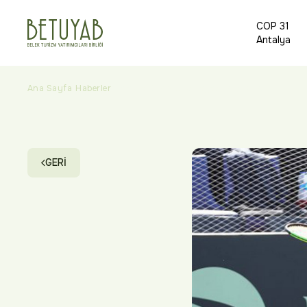
COP 31
Antalya
Ana Sayfa
Haberler
Belek'te Davis Cup Heyecanı Yaşandı
GERİ