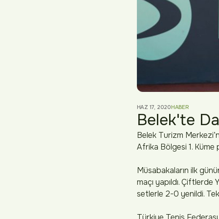
HAZ 17, 2020
HABER
Belek'te D
Belek Turizm Merkezi’
Afrika Bölgesi 1. Küme p
Müsabakaların ilk günün
maçı yapıldı. Çiftlerde 
setlerle 2-0 yenildi. Te
Türkiye Tenis Federasyo