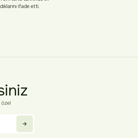
larını ifade etti.
siniz
 özel