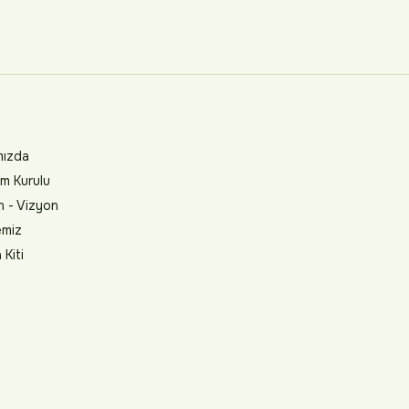
mızda
m Kurulu
n - Vizyon
emiz
Kiti