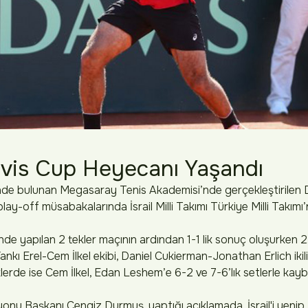
avis Cup Heyecanı Yaşandı
nde bulunan Megasaray Tenis Akademisi’nde gerçekleştirilen 
lay-off müsabakalarında İsrail Milli Takımı Türkiye Milli Takımı’n
de yapılan 2 tekler maçının ardından 1-1 lik sonuç oluşurken 2. 
Yankı Erel-Cem İlkel ekibi, Daniel Cukierman-Jonathan Erlich ikili
klerde ise Cem İlkel, Edan Leshem’e 6-2 ve 7-6’lık setlerle kaybe
nu Başkanı Cengiz Durmuş, yaptığı açıklamada, İsrail'i yenip Tü