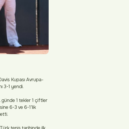
Davis Kupası Avrupa-
ı 3-1 yendi.
günde 1 tekler 1 çiftler
sine 6-3 ve 6-1’lik
tti.
rk tenis tarihinde ilk