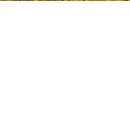
ughafen Antalya entfernt in den
ie Ästhetik traditioneller türkischer
 Architekturkonzept und miteinander
nftserlebnis mit Zimmern mit großen
eräumigen Suiten für Familienkomfort.
n Außenveranstaltungsflächen gehört
Region für Unternehmensschulungen,