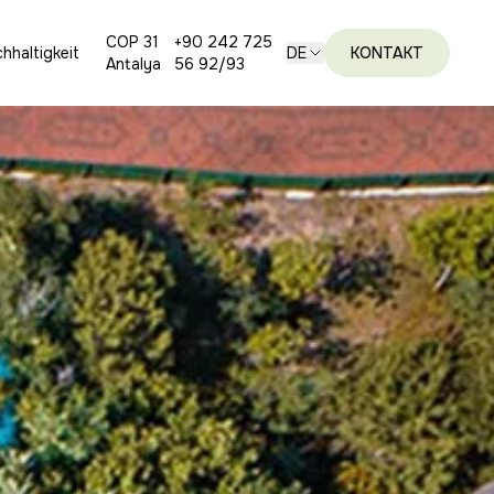
COP 31
+90 242 725
hhaltigkeit
DE
KONTAKT
Antalya
56 92/93