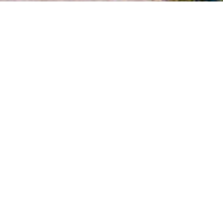
Gü
Güral
Pinien
Archi
verbu
Balko
Mit t
Güral
Motiv